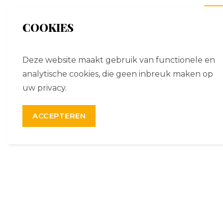
COOKIES
Deze website maakt gebruik van functionele en
analytische cookies, die geen inbreuk maken op
uw privacy.
ACCEPTEREN
Wij voeren modelijnen van smart
casual tot strictly business. We
volgen de trends, kleuren en
materialen op de voet, zodat we
elk seizoen de mooiste,