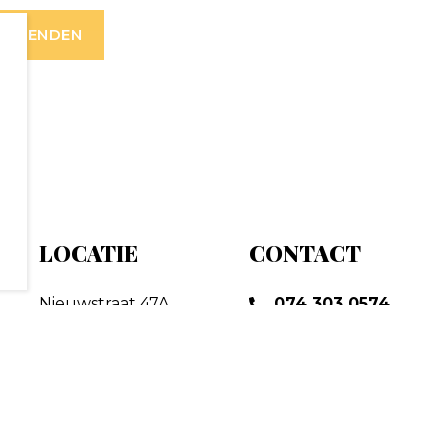
LOCATIE
CONTACT
Nieuwstraat 47A
074 303 0574
7551 CV Hengelo
info@byjanmarc.nl
SOCIAL
GA DIRECT NAAR